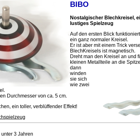
BIBO
Nostalgischer Blechkreisel, e
lustiges Spielzeug
Auf den ersten Blick funktionier
ein ganz normaler Kreisel.
Er ist aber mit einem Trick vers
BlechKreisels ist magnetisch.
Dreht man den Kreisel an und fü
kleinen Metallteile an die Spitz
dann
winden
sie sich
wie zwei
el.
inen Durchmesser von ca. 5 cm.
en, ein toller, verblüffender Effekt!
echspielzeug
r unter 3 Jahren