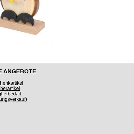
E ANGEBOTE
henkartikel
berartikel
lierbedarf
ngsverkauf)