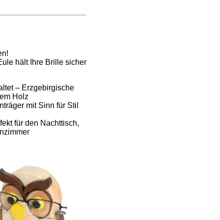
en!
ule hält Ihre Brille sicher
taltet – Erzgebirgische
gem Holz
träger mit Sinn für Stil
fekt für den Nachttisch,
hnzimmer