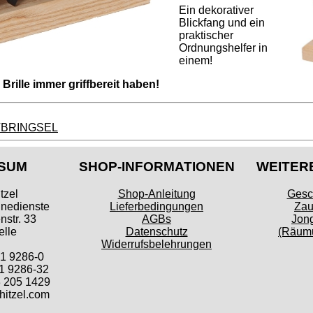
Ein dekorativer
Blickfang und ein
praktischer
Ordnungshelfer in
einem!
 Brille immer griffbereit haben!
ITBRINGSEL
SUM
SHOP-INFORMATIONEN
WEITER
tzel
Shop-Anleitung
Gesc
inedienste
Lieferbedingungen
Zau
str. 33
AGBs
Jong
lle
Datenschutz
(Räumu
Widerrufsbelehrungen
41 9286-0
1 9286-32
 205 1429
itzel.com