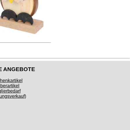
E ANGEBOTE
henkartikel
berartikel
lierbedarf
ngsverkauf)