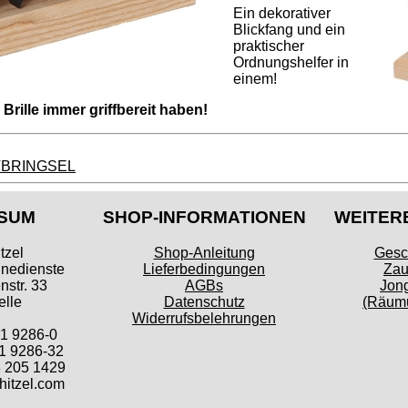
Ein dekorativer
Blickfang und ein
praktischer
Ordnungshelfer in
einem!
 Brille immer griffbereit haben!
ITBRINGSEL
SUM
SHOP-INFORMATIONEN
WEITER
tzel
Shop-Anleitung
Gesc
inedienste
Lieferbedingungen
Zau
str. 33
AGBs
Jong
lle
Datenschutz
(Räumu
Widerrufsbelehrungen
41 9286-0
1 9286-32
 205 1429
itzel.com