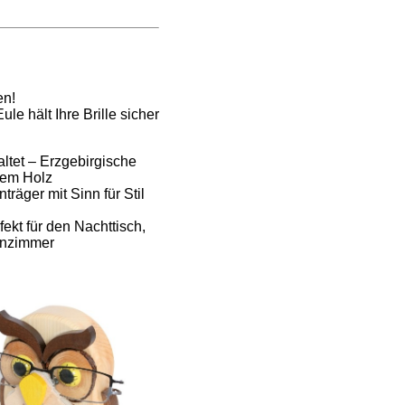
en!
ule hält Ihre Brille sicher
taltet – Erzgebirgische
gem Holz
träger mit Sinn für Stil
fekt für den Nachttisch,
hnzimmer