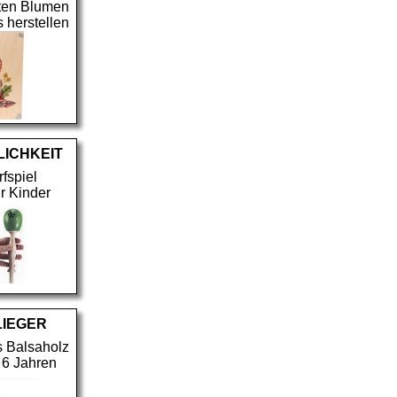
eten Blumen
 herstellen
LICHKEIT
fspiel
ür Kinder
LIEGER
s Balsaholz
b 6 Jahren