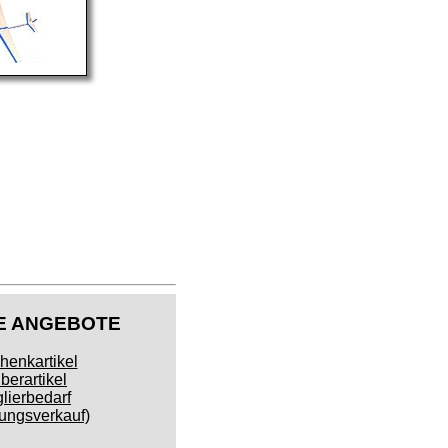
E ANGEBOTE
henkartikel
berartikel
lierbedarf
ngsverkauf)