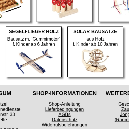
SEGELFLIEGER HOLZ
SOLAR-BAUSÄTZE
Bausatz m. `Gummimotor`
aus Holz
f. Kinder ab 6 Jahren
f. Kinder ab 10 Jahren
SUM
SHOP-INFORMATIONEN
WEITER
tzel
Shop-Anleitung
Gesc
inedienste
Lieferbedingungen
Zau
str. 33
AGBs
Jong
lle
Datenschutz
(Räumu
Widerrufsbelehrungen