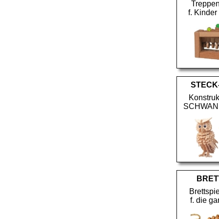
Treppe
f. Kinder
STECK
Konstruk
SCHWAN 
BRET
Brettspi
f. die g