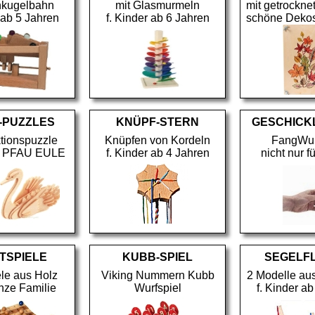
nkugelbahn
mit Glasmurmeln
mit getrockn
 ab 5 Jahren
f. Kinder ab 6 Jahren
schöne Dekos
-PUZZLES
KNÜPF-STERN
GESCHICK
tionspuzzle
Knüpfen von Kordeln
FangWur
PFAU EULE
f. Kinder ab 4 Jahren
nicht nur f
TSPIELE
KUBB-SPIEL
SEGELF
ele aus Holz
Viking Nummern Kubb
2 Modelle au
anze Familie
Wurfspiel
f. Kinder a