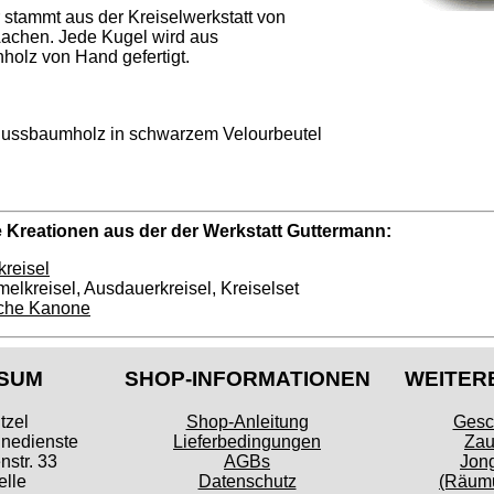
stammt aus der Kreiselwerkstatt von
Aachen. Jede Kugel wird aus
olz von Hand gefertigt.
 Nussbaumholz in schwarzem Velourbeutel
 Kreationen aus der der Werkstatt Guttermann:
kreisel
elkreisel, Ausdauerkreisel, Kreiselset
sche Kanone
SUM
SHOP-INFORMATIONEN
WEITER
tzel
Shop-Anleitung
Gesc
inedienste
Lieferbedingungen
Zau
str. 33
AGBs
Jong
lle
Datenschutz
(Räumu