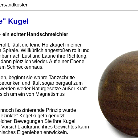
ersandkosten
e" Kugel
- ein echter Handschmeichler
ollt, läuft die feine Holzkugel in einer
Spirale. Willkürlich angestoßen rollt und
inbar nach Lust und Laune ihre Richtung,
dann plötzlich wieder. Auf einer Ebene
inem Schneckenhaus.
en, beginnt sie wahre Tanzschritte
 betrunken und läuft sogar bergauf zum
werden weder Naturgesetze außer Kraft
s sich um ein von Magnetismus
.
ennoch faszinierende Prinzip wurde
"gezinkte" Kegelkugeln genutzt.
welchen Bewegungen Sie Ihre Kugel
 Vorsicht: aufgrund ihres Gewichtes kann
misches Eigenleben entwickeln.