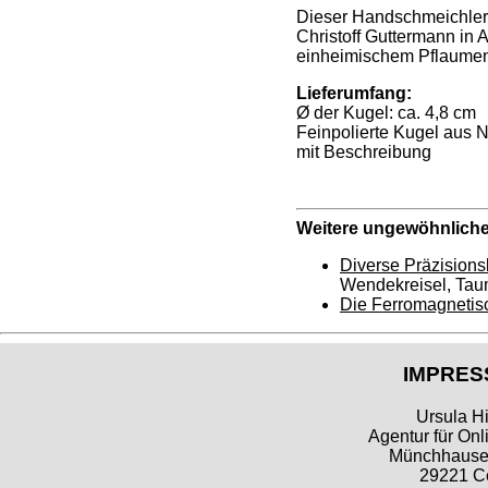
Dieser Handschmeichler 
Christoff Guttermann in 
einheimischem Pflaumenh
Lieferumfang:
Ø der Kugel: ca. 4,8 cm
Feinpolierte Kugel aus
mit Beschreibung
Weitere ungewöhnliche
Diverse Präzisions
Wendekreisel, Taum
Die Ferromagneti
IMPRES
Ursula Hi
Agentur für Onl
Münchhausen
29221 Ce