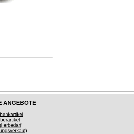
E ANGEBOTE
henkartikel
berartikel
lierbedarf
ngsverkauf)