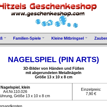
aß
Familien-Spiele
Kleine Mitbringsel
Zauber
NAGELSPIEL (PIN ARTS)
3D-Bilder von Händen und Füßen
mit abgerundeten Metallnägeln
Größe 13 x 10 x 8 cm
Nagelspiel, klein
Einzelpreis:
Art.Nr.110.026
7,90 €
führung, Größe 13 x 10 x 8 cm
ersandkosten