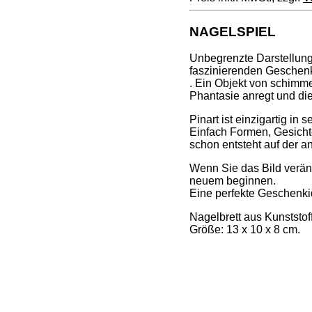
NAGELSPIEL
Unbegrenzte Darstellun
faszinierenden Geschenk
. Ein Objekt von schimmer
Phantasie anregt und die
Pinart ist einzigartig in
Einfach Formen, Gesichte
schon entsteht auf der a
Wenn Sie das Bild verän
neuem beginnen.
Eine perfekte Geschenki
Nagelbrett aus Kunststoff
Größe: 13 x 10 x 8 cm.