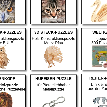
K-PUZZLES
3D STECK-PUZZLES
WELTK
ruktionspuzzle
Holz-Konstruktionspuzzle
gepuz
v: EULE
Motiv: Pfau
300 Puzz
REITER-
ENKOPF
HUFEISEN-PUZZLE
Ein klei
Holzpuzzle
für Pferdeliebhaber
aus der Za
he Puzzleteile
Metallpuzzle