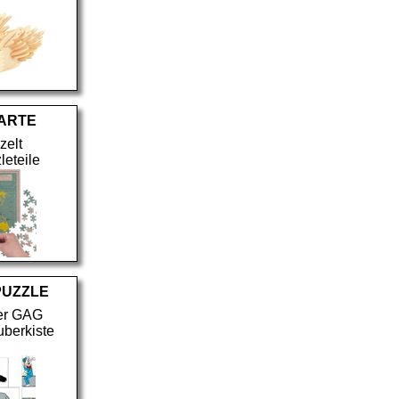
ARTE
zelt
leteile
PUZZLE
ner GAG
uberkiste