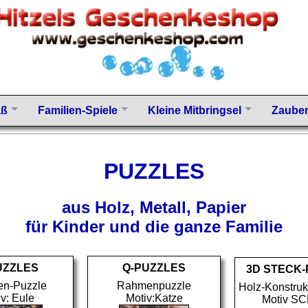
aß
Familien-Spiele
Kleine Mitbringsel
Zauber
PUZZLES
aus Holz, Metall, Papier
für Kinder und die ganze Familie
UZZLES
Q-PUZZLES
3D STECK
n-Puzzle
Rahmenpuzzle
Holz-Konstruk
v: Eule
Motiv:Katze
Motiv S