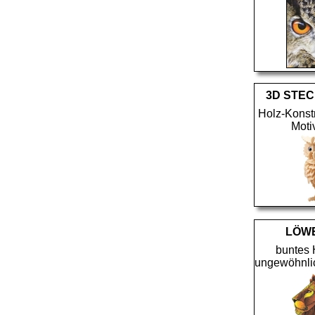
3D STEC
Holz-Konst
Moti
LÖW
buntes 
ungewöhnlic