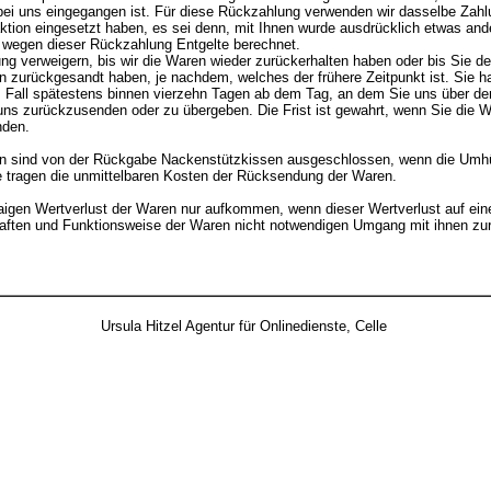
bei uns eingegangen ist. Für diese Rückzahlung verwenden wir dasselbe Zahlu
ktion eingesetzt haben, es sei denn, mit Ihnen wurde ausdrücklich etwas ande
 wegen dieser Rückzahlung Entgelte berechnet.
g verweigern, bis wir die Waren wieder zurückerhalten haben oder bis Sie d
n zurückgesandt haben, je nachdem, welches der frühere Zeitpunkt ist. Sie 
m Fall spätestens binnen vierzehn Tagen ab dem Tag, an dem Sie uns über de
 uns zurückzusenden oder zu übergeben. Die Frist ist gewahrt, wenn Sie die Wa
nden.
 sind von der Rückgabe Nackenstützkissen ausgeschlossen, wenn die Umhül
e tragen die unmittelbaren Kosten der Rücksendung der Waren.
aigen Wertverlust der Waren nur aufkommen, wenn dieser Wertverlust auf ein
aften und Funktionsweise der Waren nicht notwendigen Umgang mit ihnen zur
Ursula Hitzel Agentur für Onlinedienste, Celle