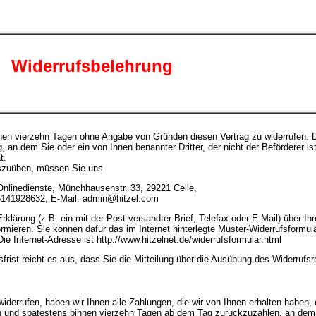
Widerrufsbelehrung
en vierzehn Tagen ohne Angabe von Gründen diesen Vertrag zu widerrufen. Die
 an dem Sie oder ein von Ihnen benannter Dritter, der nicht der Beförderer ist
t.
uszuüben, müssen Sie uns
 Onlinedienste, Münchhausenstr. 33, 29221 Celle,
5141928632, E-Mail: admin@hitzel.com
Erklärung (z.B. ein mit der Post versandter Brief, Telefax oder E-Mail) über I
formieren. Sie können dafür das im Internet hinterlegte Muster-Widerrufsformu
Die Internet-Adresse ist http://www.hitzelnet.de/widerrufsformular.html
frist reicht es aus, dass Sie die Mitteilung über die Ausübung des Widerrufsr
iderrufen, haben wir Ihnen alle Zahlungen, die wir von Ihnen erhalten haben, e
h und spätestens binnen vierzehn Tagen ab dem Tag zurückzuzahlen, an dem d