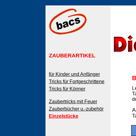
ZAUBERARTIKEL
für Kinder und Anfänger
B
Tricks für Fortgeschrittene
L
Tricks für Könner
T
d
Zaubertricks mit Feuer
Zauberbücher u.-zubehör
A
T
Einzelstücke