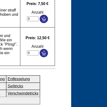
Preis: 7,50 €
ner straff
Anzahl
ehoben und
.
mi und
Preis: 12,50 €
Wie ein
k "Pling!".
Anzahl
och wenn
ie ein
ung
Entfesselung
Seiltricks
s
Verschwindetricks