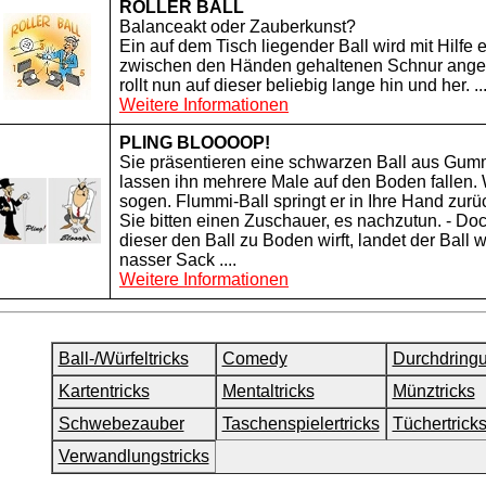
ROLLER BALL
Balanceakt oder Zauberkunst?
Ein auf dem Tisch liegender Ball wird mit Hilfe ei
zwischen den Händen gehaltenen Schnur ang
rollt nun auf dieser beliebig lange hin und her. ..
Weitere Informationen
PLING BLOOOOP!
Sie präsentieren eine schwarzen Ball aus Gum
lassen ihn mehrere Male auf den Boden fallen. 
sogen. Flummi-Ball springt er in Ihre Hand zurüc
Sie bitten einen Zuschauer, es nachzutun. - D
dieser den Ball zu Boden wirft, landet der Ball w
nasser Sack ....
Weitere Informationen
Ball-/Würfeltricks
Comedy
Durchdring
Kartentricks
Mentaltricks
Münztricks
Schwebezauber
Taschenspielertricks
Tüchertrick
Verwandlungstricks