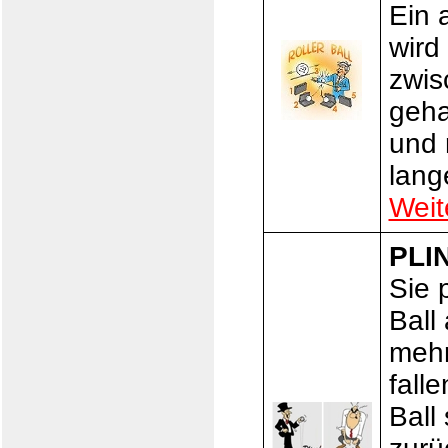
Ein 
wird 
zwis
geha
und 
lange
Weit
PLI
Sie 
Ball
mehr
fall
Ball