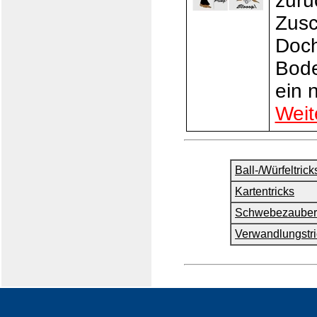
zurü
Zusc
Doch
Bode
ein 
Weit
Ball-/Würfeltrick
Kartentricks
Schwebezauber
Verwandlungstri