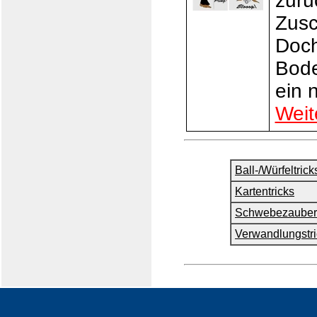
zurü
Zusc
Doch
Bode
ein 
Weit
Ball-/Würfeltrick
Kartentricks
Schwebezauber
Verwandlungstri