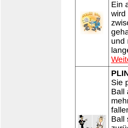
Ein 
wird 
zwis
geha
und 
lange
Weit
PLI
Sie 
Ball
mehr
fall
Ball