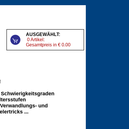
AUSGEWÄHLT:
0 Artikel:
Gesamtpreis in € 0.00
!
n Schwierigkeitsgraden
ltersstufen
n, Verwandlungs- und
ertricks ...