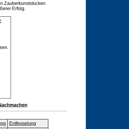
len Zauberkunststücken
ßerer Erfolg.
C
n
sen.
u
m Nachmachen
ung
Entfesselung