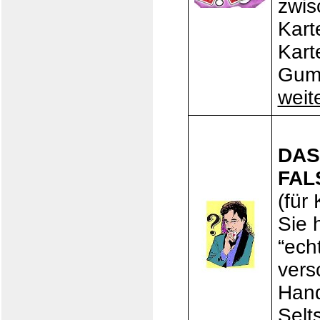
zwis
Kart
Kart
Gumm
weit
DAS
FAL
(für
Sie 
“ech
vers
Hand
Selt