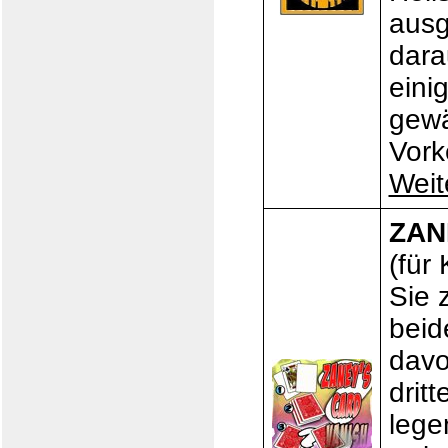
ausg
dara
eini
gewä
Vork
Weit
ZAN
(für
Sie 
beid
davo
drit
lege