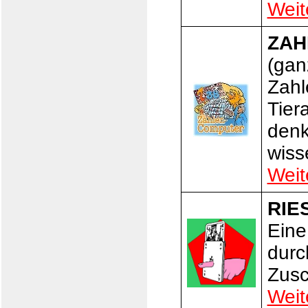
Weit
ZAH
(gan
Zahl
Tier
denk
wiss
Weit
RIE
Eine
durc
Zusc
Weit