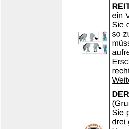
REI
ein 
Sie 
so z
müss
aufr
Ersc
recht
Weit
DER
(Gru
Sie 
drei 