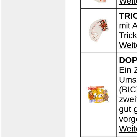
Weit
TRI
mit 
Tric
Weit
DO
Ein 
Umsc
(BIC
zwei
gut 
vorge
Weit