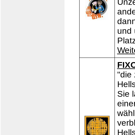
Unze
ande
dann
und 
Plat
Weit
FIX
"die
Hell
Sie 
eine
wähl
verb
Hell