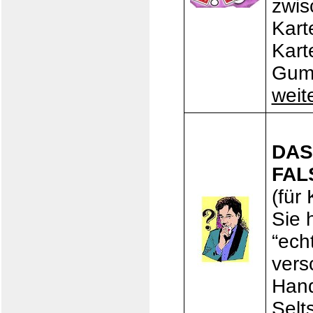
zwis
Kart
Kart
Gumm
weit
DAS
FAL
(für
Sie 
“ech
vers
Hand
Selt