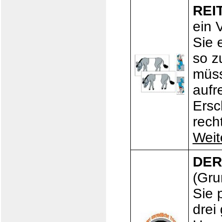
REI
ein 
Sie 
so z
müss
aufr
Ersc
recht
Weit
DER
(Gru
Sie 
drei 