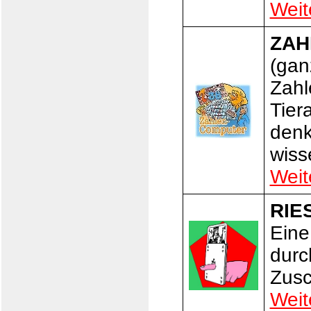
Weit
ZAH
(gan
Zahl
Tier
denk
wiss
Weit
RIE
Eine
durc
Zusc
Weit