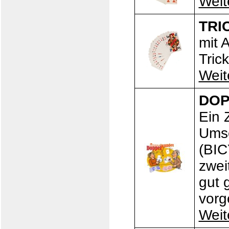
Weit
TRI
mit 
Tric
Weit
DO
Ein 
Umsc
(BIC
zwei
gut 
vorge
Weit