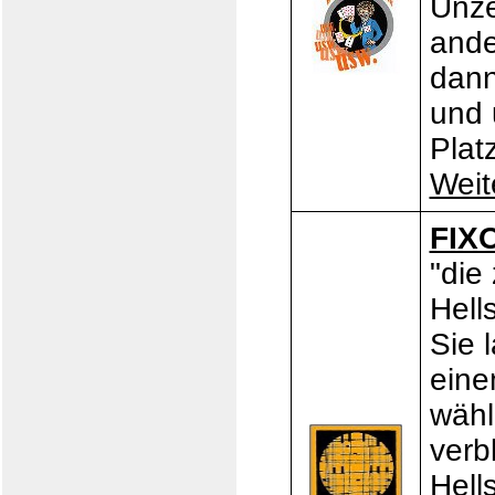
Unze
ande
dann
und 
Plat
Weit
FIX
"die
Hell
Sie 
eine
wähl
verb
Hell