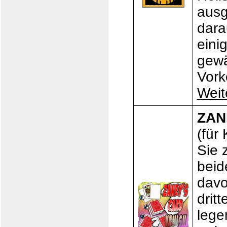
ausg
dara
eini
gewä
Vork
Weit
ZAN
(für
Sie 
beid
davo
drit
lege