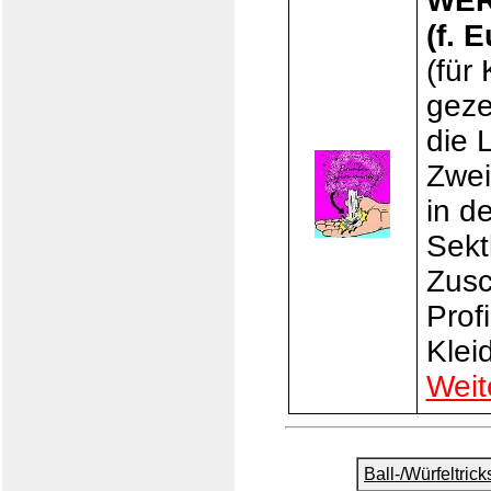
WER
(f. 
(für 
geze
die 
Zwei
in d
Sekt
Zusc
Prof
Klei
Weit
Ball-/Würfeltrick