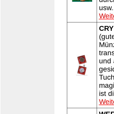
usw..
Weit
CRY
(gut
Münz
tran
und 
gesi
Tuch
magi
ist 
Weit