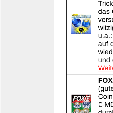
Tric
das 
vers
witz
u.a.
auf 
wied
und 
Weit
FOX
(gut
Coin
€-Mü
durc