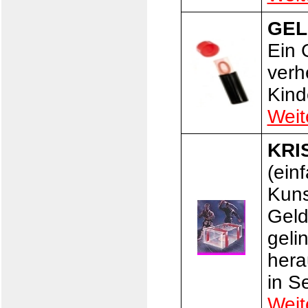
GEL
Ein 
verh
Kind
Weit
KRI
(ein
Kuns
Geld
geli
hera
in S
Weit