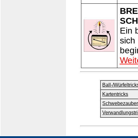
BRE
SC
Ein 
sich
begi
Weit
Ball-/Würfeltrick
Kartentricks
Schwebezauber
Verwandlungstri