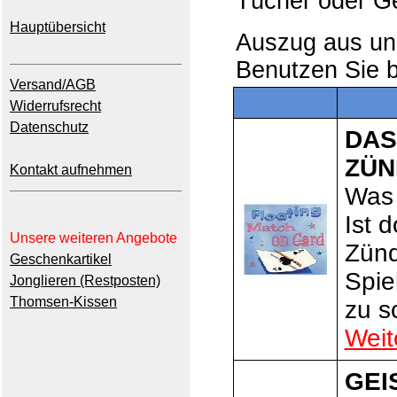
Tücher oder G
Hauptübersicht
Auszug aus u
Benutzen Sie b
Versand/AGB
Widerrufsrecht
Datenschutz
DAS
ZÜN
Kontakt aufnehmen
Was 
Ist 
Unsere weiteren Angebote
Zünd
Geschenkartikel
Spie
Jonglieren (Restposten)
Thomsen-Kissen
zu s
Weit
GEI