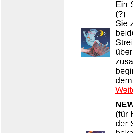
Ein 
(?)
Sie 
beid
Stre
über
zusa
begi
dem 
Weit
NEW
(für
der 
beka