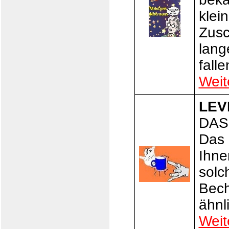
klei
Zusc
lang
falle
Weit
LEV
DAS 
Das 
Ihne
solc
Bech
ähnl
Weit