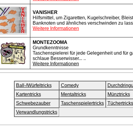
VANISHER
Hilfsmittel, um Zigaretten, Kugelschreiber, Bleisti
Banknoten und ähnliches verschwinden zu lass
Weitere Informationen
MONTEZOOMA
Grundkenntnisse
Taschenspielerei für jede Gelegenheit und für 
schlaue Besserwisser... ..
Weitere Informationen
Ball-/Würfeltricks
Comedy
Durchdring
Kartentricks
Mentaltricks
Münztricks
Schwebezauber
Taschenspielertricks
Tüchertrick
Verwandlungstricks