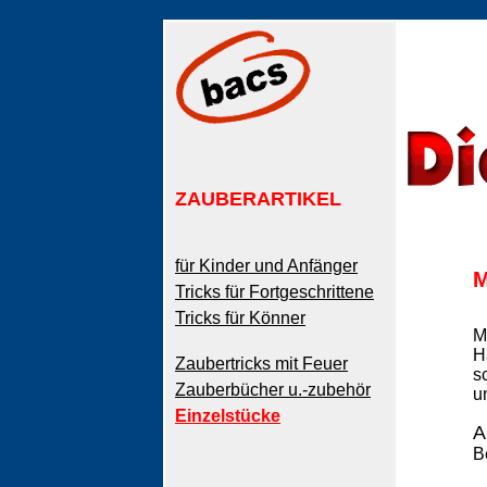
ZAUBERARTIKEL
für Kinder und Anfänger
M
Tricks für Fortgeschrittene
Tricks für Könner
M
H
Zaubertricks mit Feuer
s
Zauberbücher u.-zubehör
u
Einzelstücke
A
B