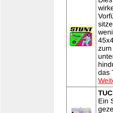
wirk
Vorf
sitz
weni
45x4
zum 
unte
hind
das 
Weit
TUC
Ein 
geze