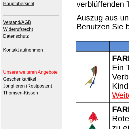
verblüffenden
Hauptübersicht
Auszug aus u
Versand/AGB
Benutzen Sie b
Widerrufsrecht
Datenschutz
Kontakt aufnehmen
FAR
Ein 
Unsere weiteren Angebote
Verb
Geschenkartikel
Kind
Jonglieren (Restposten)
Thomsen-Kissen
Weit
FAR
Rote
zu e