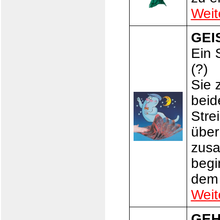
Weit
GEI
Ein 
(?)
Sie 
beid
Stre
über
zusa
begi
dem 
Weit
GEH