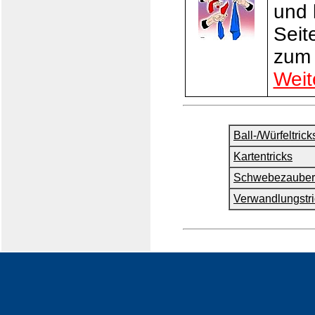
und 
Seit
zum 
Weit
Ball-/Würfeltrick
Kartentricks
Schwebezauber
Verwandlungstri