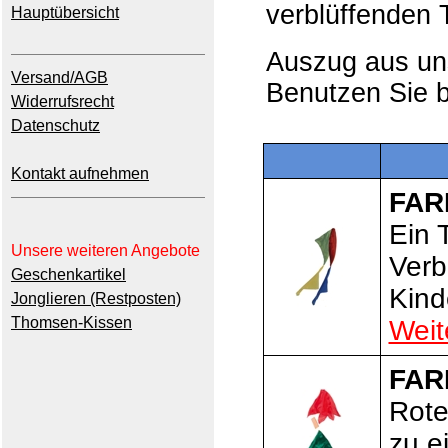
verblüffenden
Hauptübersicht
Auszug aus u
Versand/AGB
Benutzen Sie b
Widerrufsrecht
Datenschutz
Kontakt aufnehmen
FAR
Ein 
Unsere weiteren Angebote
Verb
Geschenkartikel
Kind
Jonglieren (Restposten)
Thomsen-Kissen
Weit
FAR
Rote
zu e