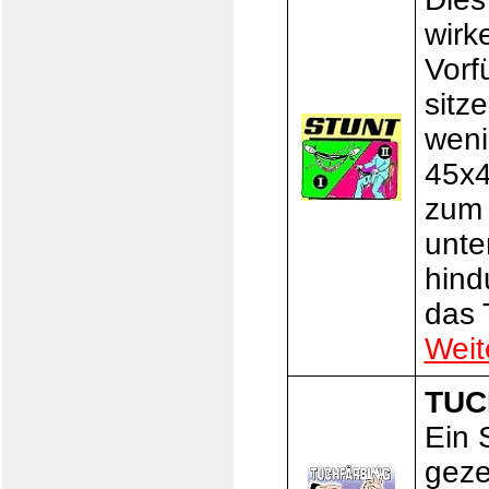
wirk
Vorf
sitz
weni
45x4
zum 
unte
hind
das 
Weit
TUC
Ein 
geze