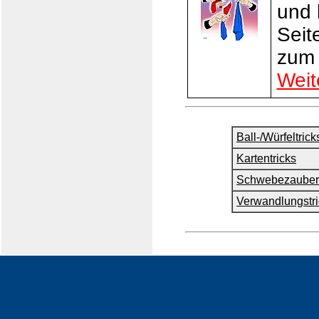
und 
Seit
zum 
Weit
Ball-/Würfeltrick
Kartentricks
Schwebezauber
Verwandlungstri