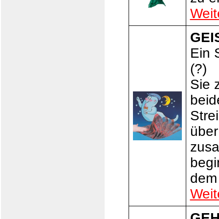
Weit
GEI
Ein 
(?)
Sie 
beid
Stre
über
zusa
begi
dem 
Weit
GEH