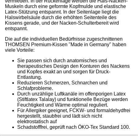
vermieden. In der Rückenlage werden die Hals-Nacken-
Muskeln durch eine geformte Kopfmulde und elastische
Latex-Stützung entspannt. In der Seitenlage liegt die
Halswirbelsäule durch die erhöhten Seitenteile des
Kissens gerade, und der Nacken-Schulterbereit wird
entspannt.
Die auf die individuellen Bedürfnisse zugeschnittenen
THOMSEN Premium-Kissen "Made in Germany" haben
viele Vorteile:
Sie passen sich durch anatomisches und
therapeutisches Design den Konturen des Nackens
und Kopfes exakt an und sorgen für Druck-
Entlastung.
Reduzieren Schmerzen, Schnarchen und
Schlafprobleme.
Durch unzählige Luftkanäle im offenporigen Latex
(Stiftlatex Talalay) und funktionelle Bezüge werden
Feuchtigkeit und Wärme optimal reguliert.
Für Allergiker geeignet, FCKW- und formaldehydfrei
hergestellt, staubfrei und lädt sich nicht
elektrostatisch auf
Schadstofffrei, geprüft nach ÖKO-Tex Standard 100.