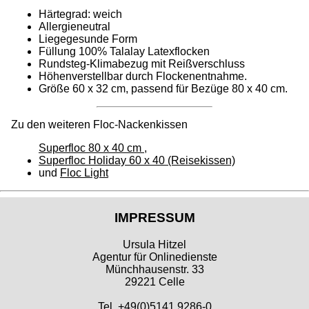
Härtegrad: weich
Allergieneutral
Liegegesunde Form
Füllung 100% Talalay Latexflocken
Rundsteg-Klimabezug mit Reißverschluss
Höhenverstellbar durch Flockenentnahme.
Größe 60 x 32 cm, passend für Bezüge 80 x 40 cm.
Zu den weiteren Floc-Nackenkissen
Superfloc 80 x 40 cm
,
Superfloc Holiday 60 x 40 (Reisekissen)
und
Floc Light
IMPRESSUM
Ursula Hitzel
Agentur für Onlinedienste
Münchhausenstr. 33
29221 Celle
Tel. +49(0)5141 9286-0