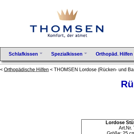
Schlafkissen
Spezialkissen
Orthopäd. Hilfen
<
Orthopädische Hilfen
< THOMSEN Lordose (Rücken- und Ban
Rü
Lordose Stü
Art.Nr.
Größe: 25 c