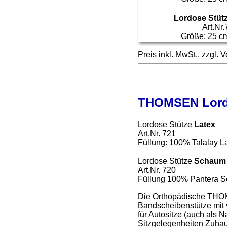
Lordose Stüt
Art.Nr
Größe: 25 c
Preis inkl. MwSt., zzgl.
V
THOMSEN Lord
Lordose Stütze
Latex
Art.Nr. 721
Füllung: 100% Talalay L
Lordose Stütze
Schaum
Art.Nr. 720
Füllung 100% Pantera 
Die Orthopädische TH
Bandscheibenstütze mit v
für Autositze (auch als N
Sitzgelegenheiten Zuha