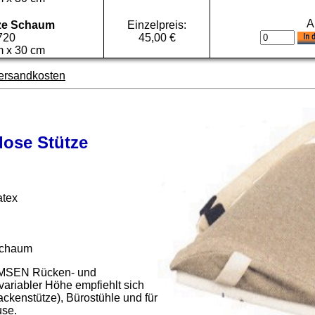
A
ze Schaum
Einzelpreis:
.720
45,00 €
m x 30 cm
ersandkosten
ose Stütze
atex
Schaum
OMSEN Rücken- und
ariabler Höhe empfiehlt sich
ackenstütze), Bürostühle und für
use.