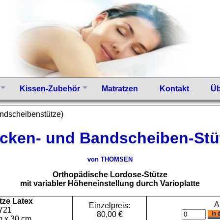
Kissen-Zubehör
Matratzen
Kontakt
Üb
dscheibenstütze)
cken- und Bandscheiben-Stü
von THOMSEN
Orthopädische Lordose-Stütze
mit variabler Höheneinstellung durch Varioplatte
tze Latex
A
Einzelpreis:
 721
80,00 €
m x 30 cm