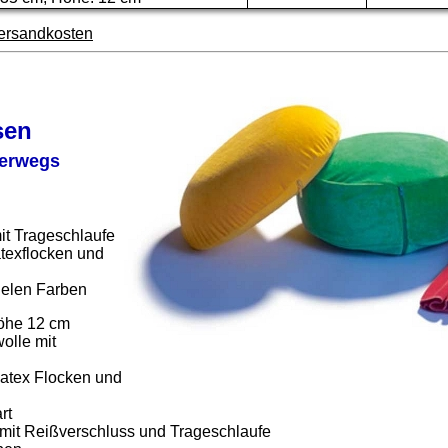
ersandkosten
sen
terwegs
it Trageschlaufe
Latexflocken und
ielen Farben
öhe 12 cm
olle mit
 Latex Flocken und
rt
 mit Reißverschluss und Trageschlaufe