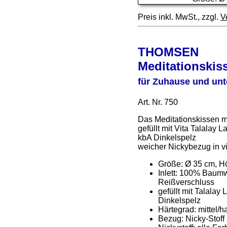
Preis inkl. MwSt., zzgl.
V
THOMSEN
Meditationskis
für Zuhause und un
Art. Nr. 750
Das Meditationskissen m
gefüllt mit Vita Talalay 
kbA Dinkelspelz
weicher Nickybezug in v
Größe: Ø 35 cm, H
Inlett: 100% Baumw
Reißverschluss
gefüllt mit Talalay
Dinkelspelz
Härtegrad: mittel/ha
Bezug: Nicky-Stoff