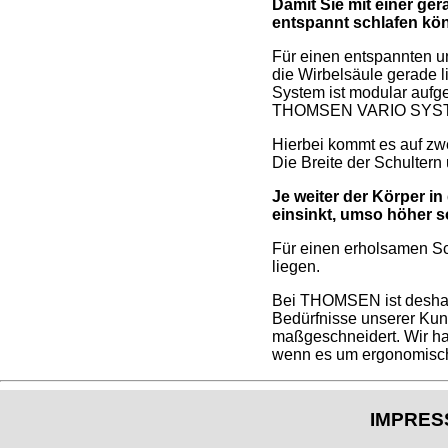
Damit Sie mit einer ge
entspannt schlafen kö
Für einen entspannten u
die Wirbelsäule gerade 
System ist modular aufg
THOMSEN VARIO SYSTEM
Hierbei kommt es auf zw
Die Breite der Schultern
Je weiter der Körper in
einsinkt, umso höher so
Für einen erholsamen Sch
liegen.
Bei THOMSEN ist deshalb
Bedürfnisse unserer Ku
maßgeschneidert. Wir h
wenn es um ergonomisch
IMPRES