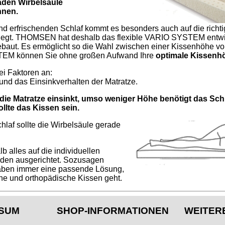
raden Wirbelsäule
nnen.
nd erfrischenden Schlaf kommt es besonders auch auf die richt
liegt. THOMSEN hat deshalb das flexible VARIO SYSTEM entwic
ebaut. Es ermöglicht so die Wahl zwischen einer Kissenhöhe vo
 können Sie ohne großen Aufwand Ihre
optimale Kissen
ei Faktoren an:
 und das Einsinkverhalten der Matratze.
 die Matratze einsinkt, umso weniger Höhe benötigt das Schl
llte das Kissen sein.
laf sollte die Wirbelsäule gerade
 alles auf die individuellen
nden ausgerichtet. Sozusagen
aben immer eine passende Lösung,
e und orthopädische Kissen geht.
SUM
SHOP-INFORMATIONEN
WEITER