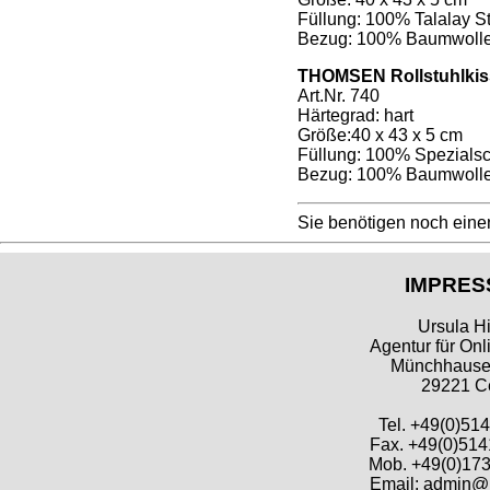
Füllung: 100% Talalay Sti
Bezug: 100% Baumwoll
THOMSEN Rollstuhlkis
Art.Nr. 740
Härtegrad: hart
Größe:40 x 43 x 5 cm
Füllung: 100% Spezials
Bezug: 100% Baumwoll
Sie benötigen noch eine
IMPRES
Ursula Hi
Agentur für Onl
Münchhausen
29221 Ce
Tel. +49(0)51
Fax. +49(0)514
Mob. +49(0)173
Email: admin@h