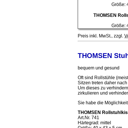
Größe: 
THOMSEN Rollst
Größe: 
Preis inkl. MwSt., zzgl.
V
THOMSEN Stuhl-
bequem und gesund
Oft sind Rollstühle (mei
Sitzen treten daher nach 
Um dieses zu verhindern,
zirkulieren und verhinder
Sie habe die Möglichkei
THOMSEN Rollstuhlkiss
Art.Nr. 741
Härtegrad: mittel
Größe: 40 x 43 x 5 cm