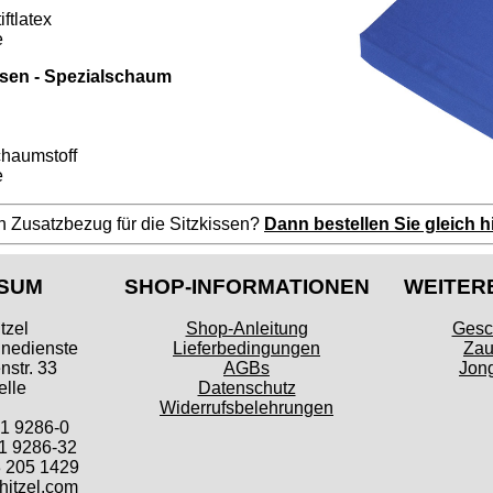
ftlatex
e
sen - Spezialschaum
chaumstoff
e
n Zusatzbezug für die Sitzkissen?
Dann bestellen Sie gleich hi
SUM
SHOP-INFORMATIONEN
WEITER
tzel
Shop-Anleitung
Gesc
inedienste
Lieferbedingungen
Zau
str. 33
AGBs
Jong
lle
Datenschutz
Widerrufsbelehrungen
41 9286-0
1 9286-32
 205 1429
itzel.com