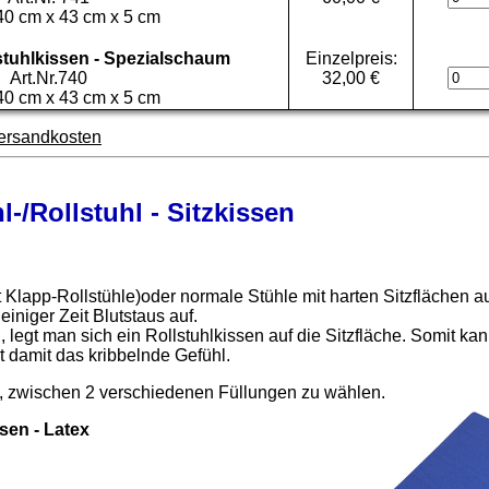
40 cm x 43 cm x 5 cm
uhlkissen - Spezialschaum
Einzelpreis:
Art.Nr.740
32,00 €
40 cm x 43 cm x 5 cm
ersandkosten
/Rollstuhl - Sitzkissen
st Klapp-Rollstühle)oder normale Stühle mit harten Sitzflächen a
einiger Zeit Blutstaus auf.
 legt man sich ein Rollstuhlkissen auf die Sitzfläche. Somit ka
t damit das kribbelnde Gefühl.
t, zwischen 2 verschiedenen Füllungen zu wählen.
en - Latex