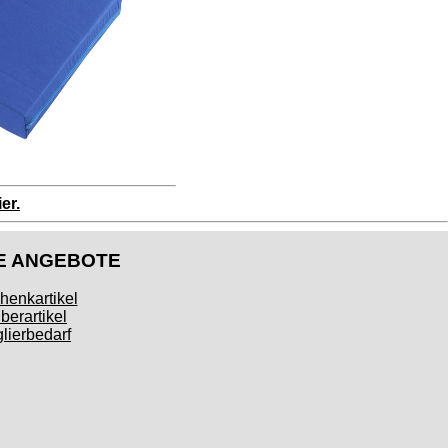
er.
E ANGEBOTE
henkartikel
berartikel
lierbedarf