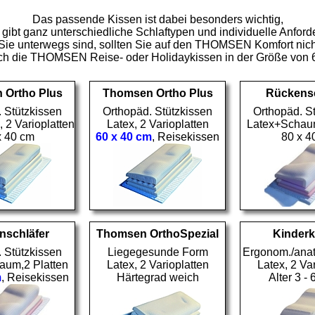
Das passende Kissen ist dabei besonders wichtig,
gibt ganz unterschiedliche Schlaftypen und individuelle Anfor
ie unterwegs sind, sollten Sie auf den THOMSEN Komfort nicht
ich die THOMSEN Reise- oder Holidaykissen in der Größe von 
 Ortho Plus
Thomsen Ortho Plus
Rückensc
 Stützkissen
Orthopäd. Stützkissen
Orthopäd. S
 2 Varioplatten
Latex, 2 Varioplatten
Latex+Schaum
x 40 cm
60 x 40 cm
, Reisekissen
80 x 4
nschläfer
Thomsen OrthoSpezial
Kinderk
 Stützkissen
Liegegesunde Form
Ergonom./anat
aum,2 Platten
Latex, 2 Varioplatten
Latex, 2 Va
m
, Reisekissen
Härtegrad weich
Alter 3 - 