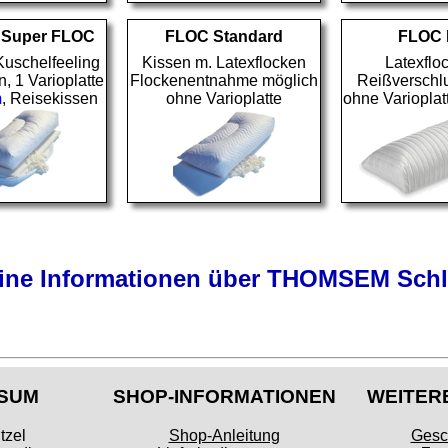
 Super FLOC
FLOC Standard
FLOC l
Kuschelfeeling
Kissen m. Latexflocken
Latexflo
, 1 Varioplatte
Flockenentnahme möglich
Reißverschl
m
, Reisekissen
ohne Varioplatte
ohne Varioplat
ine Informationen über THOMSEM Schl
SUM
SHOP-INFORMATIONEN
WEITER
tzel
Shop-Anleitung
Gesc