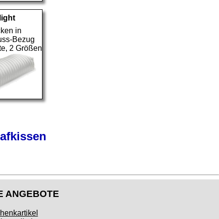
ight
cken in
uss-Bezug
te, 2 Größen
afkissen
E ANGEBOTE
henkartikel