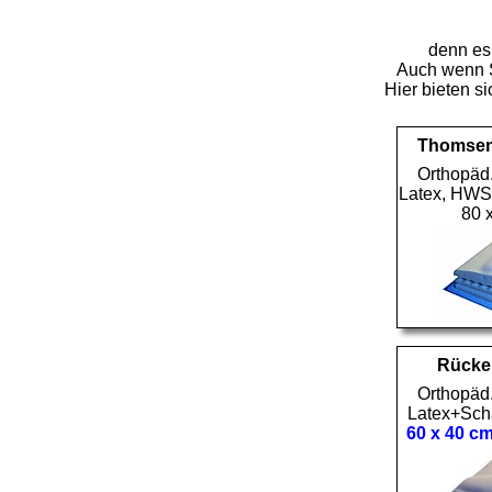
denn es 
Auch wenn S
Hier bieten s
Thomsen
Orthopäd.
Latex, HWS,
80 
Rücke
Orthopäd.
Latex+Sch
60 x 40 c