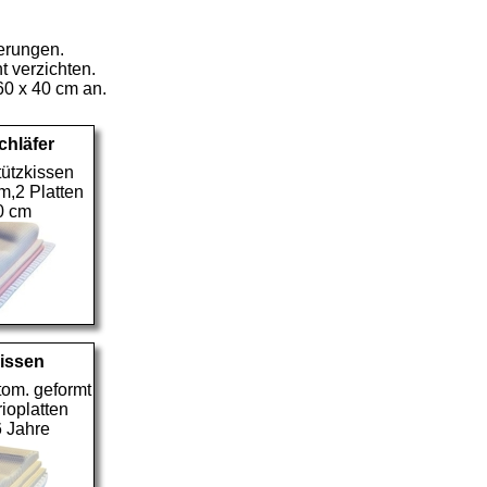
derungen.
 verzichten.
60 x 40 cm an.
hläfer
tützkissen
,2 Platten
0 cm
issen
om. geformt
rioplatten
6 Jahre