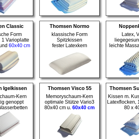
n Classic
Thomsen Normo
Noppenk
sche Form
klassische Form
Latex, 
 1 Varioplatte
Spitzkissen
liegegesu
 und
60x40 cm
fester Latexkern
leichte Mass
 Igelkissen
Thomsen Visco 55
Thomsen Su
chaum-Kern
Memoryschaum-Kern
Kissen m. Kus
tig genoppt
optimale Stütze Vario3
Latexflocken, 
Wasserbetten
80x40 cm u.
60x40 cm
80 x 4