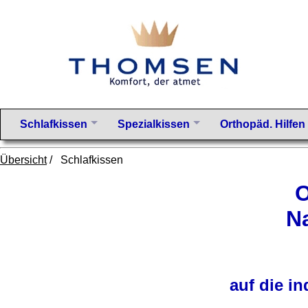
Schlafkissen
Spezialkissen
Orthopäd. Hilfen
Übersicht
/ Schlafkissen
O
N
auf die i