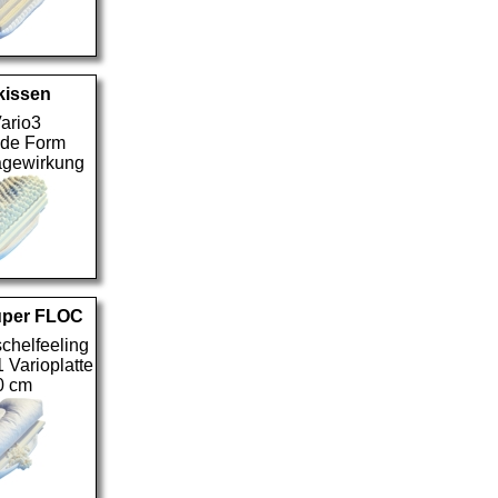
issen
Vario3
nde Form
agewirkung
per FLOC
chelfeeling
1 Varioplatte
0 cm