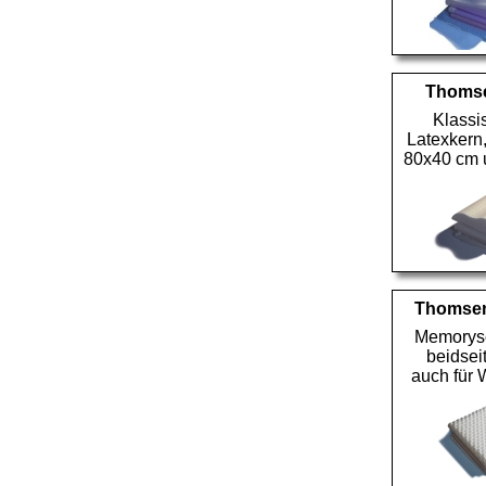
Thomse
Klassi
Latexkern,
80x40 cm
Thomsen
Memorys
beidsei
auch für 