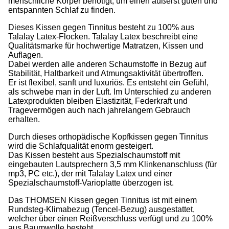
menschliche Körper benötigt, um einen äußerst guten und
entspannten Schlaf zu finden.
Dieses Kissen gegen Tinnitus besteht zu 100% aus
Talalay Latex-Flocken. Talalay Latex beschreibt eine
Qualitätsmarke für hochwertige Matratzen, Kissen und
Auflagen.
Dabei werden alle anderen Schaumstoffe in Bezug auf
Stabilität, Haltbarkeit und Atmungsaktivität übertroffen.
Er ist flexibel, sanft und luxuriös. Es entsteht ein Gefühl,
als schwebe man in der Luft. Im Unterschied zu anderen
Latexprodukten bleiben Elastizität, Federkraft und
Tragevermögen auch nach jahrelangem Gebrauch
erhalten.
Durch dieses orthopädische Kopfkissen gegen Tinnitus
wird die Schlafqualität enorm gesteigert.
Das Kissen besteht aus Spezialschaumstoff mit
eingebauten Lautsprechern 3,5 mm Klinkenanschluss (für
mp3, PC etc.), der mit Talalay Latex und einer
Spezialschaumstoff-Varioplatte überzogen ist.
Das THOMSEN Kissen gegen Tinnitus ist mit einem
Rundsteg-Klimabezug (Tencel-Bezug) ausgestattet,
welcher über einen Reißverschluss verfügt und zu 100%
aus Baumwolle besteht.