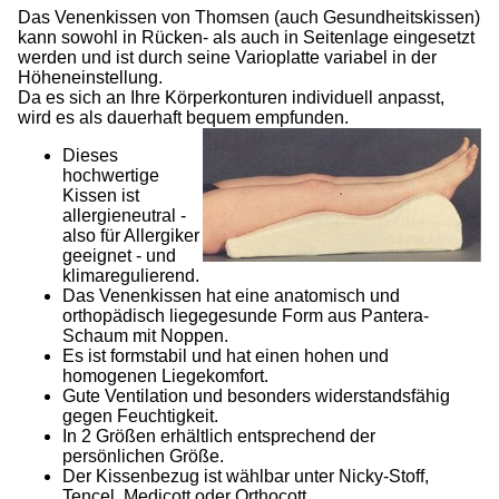
Das Venenkissen von Thomsen (auch Gesundheitskissen)
kann sowohl in Rücken- als auch in Seitenlage eingesetzt
werden und ist durch seine Varioplatte variabel in der
Höheneinstellung.
Da es sich an Ihre Körperkonturen individuell anpasst,
wird es als dauerhaft bequem empfunden.
Dieses
hochwertige
Kissen ist
allergieneutral -
also für Allergiker
geeignet - und
klimaregulierend.
Das Venenkissen hat eine anatomisch und
orthopädisch liegegesunde Form aus Pantera-
Schaum mit Noppen.
Es ist formstabil und hat einen hohen und
homogenen Liegekomfort.
Gute Ventilation und besonders widerstandsfähig
gegen Feuchtigkeit.
In 2 Größen erhältlich entsprechend der
persönlichen Größe.
Der Kissenbezug ist wählbar unter Nicky-Stoff,
Tencel, Medicott oder Orthocott