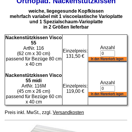
Orthopäd. Nackenstützkissen
weiche, liegegesunde Kopfkissen
mehrfach variabel mit 1 viscoelastische Varioplatte
und 1 Spezialschaum-Varioplatte
in 2 Größen lieferbar
Nackenstützkissen Visco
55
Anzahl
ArtNr. 116
Einzelpreis:
(62 cm x 30 cm)
131,50 €
passend für Bezüge 80 cm
x 40 cm
Nackenstützkissen Visco
55 midi
Anzahl
ArtNr. 116M
Einzelpreis:
(45 cm x 26 cm)
119,00 €
passend für Bezüge 60 cm
x 40 cm
Preis inkl. MwSt., zzgl.
Versandkosten