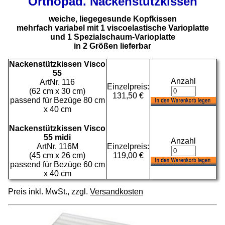
Orthopäd. Nackenstützkissen
weiche, liegegesunde Kopfkissen
mehrfach variabel mit 1 viscoelastische Varioplatte
und 1 Spezialschaum-Varioplatte
in 2 Größen lieferbar
Nackenstützkissen Visco
55
Anzahl
ArtNr. 116
Einzelpreis:
(62 cm x 30 cm)
131,50 €
passend für Bezüge 80 cm
x 40 cm
Nackenstützkissen Visco
55 midi
Anzahl
ArtNr. 116M
Einzelpreis:
(45 cm x 26 cm)
119,00 €
passend für Bezüge 60 cm
x 40 cm
Preis inkl. MwSt., zzgl.
Versandkosten