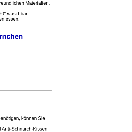
eundlichen Materialien.
 60° waschbar.
eniessen.
rnchen
benötigen, können Sie
d Anti-Schnarch-Kissen