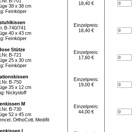
t.Nr. B-701
18,40 €
züge 38 x 38 cm
g: Feinköper
stuhlkissen
Einzelpreis:
Nr. B-740/741
18,40 €
züge 40 x 43 cm
g: Feinköper
dose Stütze
Einzelpreis:
t.Nr. B-721
17,60 €
züge 25 x 30 cm
g: Feinköper
ationskissen
Einzelpreis:
t.Nr. B-750
19,00 €
züge 35 x 12 cm
g: Nickystoff
enkissen M
Einzelpreis:
t.Nr. B-730
44,00 €
züge 52 x 45 cm
ncel, OrthoCott, Medifit
enkissen L