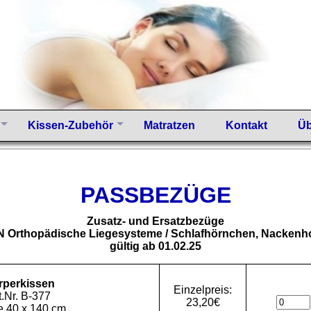
Kissen-Zubehör
Matratzen
Kontakt
Üb
PASSBEZÜGE
Zusatz- und Ersatzbezüge
 Orthopädische Liegesysteme / Schlafhörnchen, Nackenho
gültig ab 01.02.25
rperkissen
Einzelpreis:
t.Nr. B-377
23,20€
 40 x 140 cm