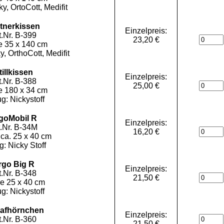
y, OrtoCott, Medifit
tnerkissen
Einzelpreis:
t.Nr. B-399
23,20 €
 35 x 140 cm
, OrthoCott, Medifit
tillkissen
Einzelpreis:
t.Nr. B-388
25,00 €
 180 x 34 cm
g: Nickystoff
goMobil R
Einzelpreis:
t.Nr. B-34M
16,20 €
ca. 25 x 40 cm
: Nicky Stoff
rgo Big R
Einzelpreis:
t.Nr. B-348
21,50 €
e 25 x 40 cm
g: Nickystoff
lafhörnchen
Einzelpreis:
t.Nr. B-360
21,50 €