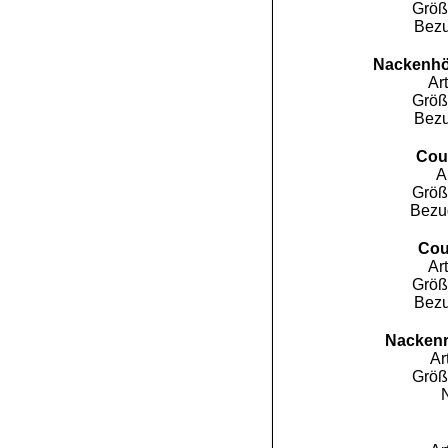
Größ
Bezu
Nackenhö
Ar
Größ
Bezu
Cou
A
Größ
Bezug
Cou
Ar
Größ
Bezu
Nackenr
Ar
Größ
N