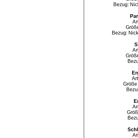
Bezug: Nick
Par
Ar
Größe
Bezug: Nicky
S
Ar
Größe
Bezu
Er
Ar
Größe 
Bezug
E
Ar
Größ
Bezu
Sch
Ar