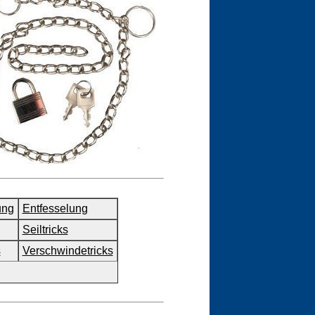
ung
Entfesselung
Seiltricks
s
Verschwindetricks