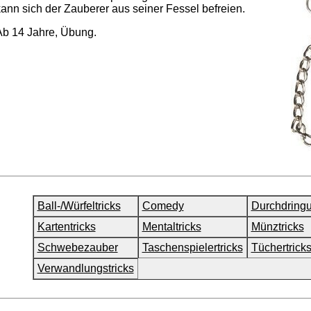
kann sich der Zauberer aus seiner Fessel befreien.
Ab 14 Jahre, Übung.
Ball-/Würfeltricks
Comedy
Durchdring
Kartentricks
Mentaltricks
Münztricks
Schwebezauber
Taschenspielertricks
Tüchertrick
Verwandlungstricks