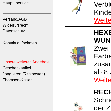
Verbl
Hauptübersicht
Kinde
Weite
Versand/AGB
Widerrufsrecht
HEXE
Datenschutz
WUN
Kontakt aufnehmen
Zwei 
Farb
Unsere weiteren Angebote
zusa
Geschenkartikel
ab 8 
Jonglieren (Restposten)
Weite
Thomsen-Kissen
REC
Schne
der Z