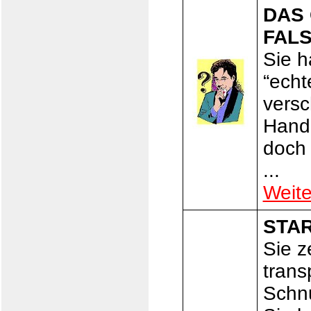
DAS 
FAL
Sie h
“echt
versc
Hand
doch 
...
Weite
STAR 
Sie z
trans
Schnu