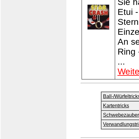
Sie h
Etui 
Stern
Einzel
An se
Ring 
...
Weite
Ball-/Würfeltrick
Kartentricks
Schwebezauber
Verwandlungstri