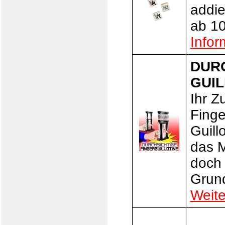
addie
ab 1
Infor
DURC
GUIL
Ihr Z
Finge
Guillo
das M
doch 
Grun
Weite