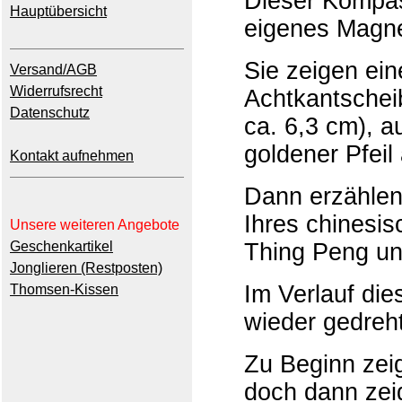
Dieser Kompas
Hauptübersicht
eigenes Magne
Sie zeigen ei
Versand/AGB
Widerrufsrecht
Achtkantschei
Datenschutz
ca. 6,3 cm), au
goldener Pfeil 
Kontakt aufnehmen
Dann erzählen
Ihres chinesi
Unsere weiteren Angebote
Geschenkartikel
Thing Peng un
Jonglieren (Restposten)
Im Verlauf die
Thomsen-Kissen
wieder gedreht
Zu Beginn zeig
doch dann zeigt