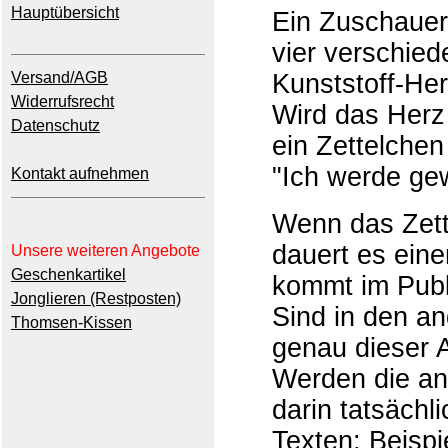
Hauptübersicht
Ein Zuschauer
vier verschied
Versand/AGB
Kunststoff-Her
Widerrufsrecht
Wird das Herz 
Datenschutz
ein Zettelche
"Ich werde gew
Kontakt aufnehmen
Wenn das Zette
dauert es ein
Unsere weiteren Angebote
Geschenkartikel
kommt im Publ
Jonglieren (Restposten)
Sind in den a
Thomsen-Kissen
genau dieser A
Werden die an
darin tatsächl
Texten: Beispi