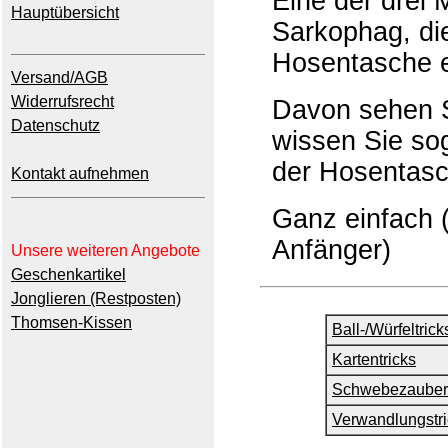
Eine der drei
Hauptübersicht
Sarkophag, die
Hosentasche e
Versand/AGB
Widerrufsrecht
Davon sehen S
Datenschutz
wissen Sie so
der Hosentasc
Kontakt aufnehmen
Ganz einfach (
Anfänger)
Unsere weiteren Angebote
Geschenkartikel
Jonglieren (Restposten)
Thomsen-Kissen
Ball-/Würfeltrick
Kartentricks
Schwebezauber
Verwandlungstri