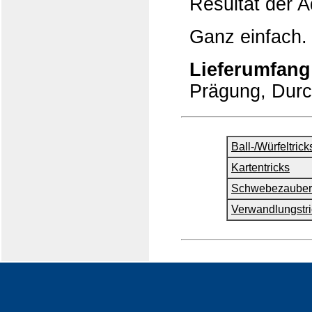
Resultat der A
Ganz einfach.
Lieferumfang
Prägung, Durc
Ball-/Würfeltrick
Kartentricks
Schwebezauber
Verwandlungstri