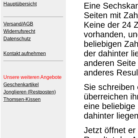
Hauptübersicht
Eine Sechskant
Seiten mit Zah
Keine der 24 Z
Versand/AGB
Widerrufsrecht
vorhanden, und
Datenschutz
beliebigen Zah
der dahinter l
Kontakt aufnehmen
anderen Seite 
anderes Result
Unsere weiteren Angebote
Geschenkartikel
Sie schreiben 
Jonglieren (Restposten)
überreichen i
Thomsen-Kissen
eine beliebige
dahinter liege
Jetzt öffnet e