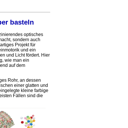
er basteln
szinierendes optisches
 macht, sondern auch
ßartiges Projekt für
Feinmotorik und ein
n und Licht fördert. Hier
ung, wie man ein
rend auf dem
nges Rohr, an dessen
schen einer glatten und
eingelegte kleine farbige
eisten Fällen sind die