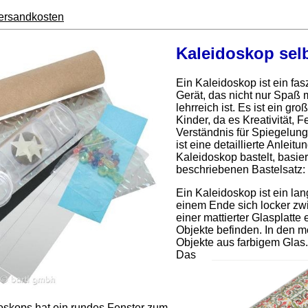
ersandkosten
Kaleidoskop selb
Ein Kaleidoskop ist ein fa
Gerät, das nicht nur Spaß
lehrreich ist. Es ist ein gro
Kinder, da es Kreativität, 
Verständnis für Spiegelunge
ist eine detaillierte Anleit
Kaleidoskop bastelt, basie
beschriebenen Bastelsatz:
Ein Kaleidoskop ist ein la
einem Ende sich locker zwi
einer mattierter Glasplatte 
Objekte befinden. In den m
Objekte aus farbigem Glas.
Das
skops hat ein rundes Fenster zum