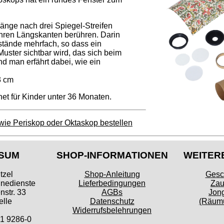
Länge nach drei Spiegel-Streifen
ihren Längskanten berühren. Darin
stände mehrfach, so dass ein
uster sichtbar wird, das sich beim
d man erfährt dabei, wie ein
3 cm
et für Kinder unter 36 Monaten.
wie Periskop oder Oktaskop bestellen
SUM
SHOP-INFORMATIONEN
WEITER
tzel
Shop-Anleitung
Gesc
inedienste
Lieferbedingungen
Zau
str. 33
AGBs
Jong
lle
Datenschutz
(Räumu
Widerrufsbelehrungen
41 9286-0