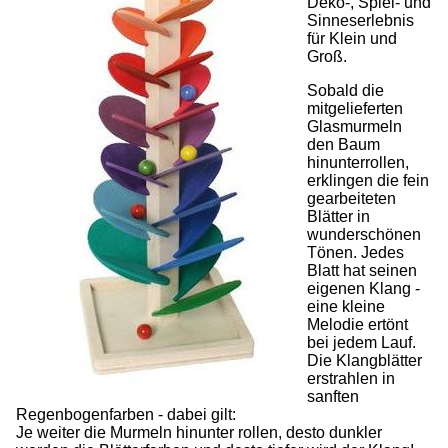
Deko-, Spiel- und
Sinneserlebnis
für Klein und
Groß.
Sobald die
mitgelieferten
Glasmurmeln
den Baum
hinunterrollen,
erklingen die fein
gearbeiteten
Blätter in
wunderschönen
Tönen. Jedes
Blatt hat seinen
eigenen Klang -
eine kleine
Melodie ertönt
bei jedem Lauf.
Die Klangblätter
erstrahlen in
sanften
Regenbogenfarben - dabei gilt:
Je weiter die Murmeln hinunter rollen, desto dunkler