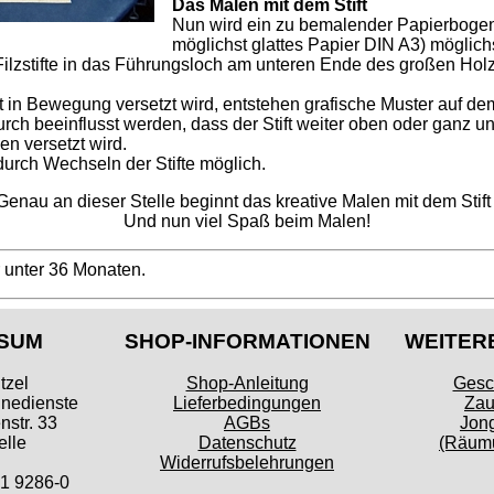
Das Malen mit dem Stift
Nun wird ein zu bemalender Papierbogen
möglichst glattes Papier DIN A3) möglichs
ilzstifte in das Führungsloch am unteren Ende des großen Holz
 in Bewegung versetzt wird, entstehen grafische Muster auf de
h beeinflusst werden, dass der Stift weiter oben oder ganz un
 versetzt wird.
urch Wechseln der Stifte möglich.
Genau an dieser Stelle beginnt das kreative Malen mit dem Stift 
Und nun viel Spaß beim Malen!
r unter 36 Monaten.
SUM
SHOP-INFORMATIONEN
WEITER
tzel
Shop-Anleitung
Gesc
inedienste
Lieferbedingungen
Zau
str. 33
AGBs
Jong
lle
Datenschutz
(Räumu
Widerrufsbelehrungen
41 9286-0