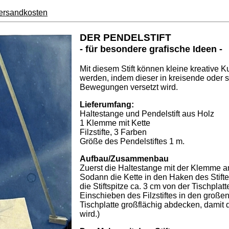
ersandkosten
DER PENDELSTIFT
- für besondere grafische Ideen -
Mit diesem Stift können kleine kreative K
werden, indem dieser in kreisende oder
Bewegungen versetzt wird.
Lieferumfang:
Haltestange und Pendelstift aus Holz
1 Klemme mit Kette
Filzstifte, 3 Farben
Größe des Pendelstiftes 1 m.
Aufbau/Zusammenbau
Zuerst die Haltestange mit der Klemme a
Sodann die Kette in den Haken des Stift
die Stiftspitze ca. 3 cm von der Tischplatt
Einschieben des Filzstiftes in den großen
Tischplatte großflächig abdecken, damit d
wird.)