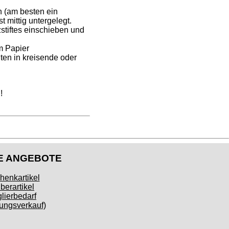
 (am besten ein
t mittig untergelegt.
stiftes einschieben und
m Papier
ten in kreisende oder
!
E ANGEBOTE
henkartikel
berartikel
lierbedarf
ngsverkauf)