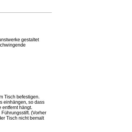
unstwerke gestaltet
 schwingende
m Tisch befestigen.
es einhängen, so dass
e entfernt hängt.
 Führungsstift. (Vorher
er Tisch nicht bemalt