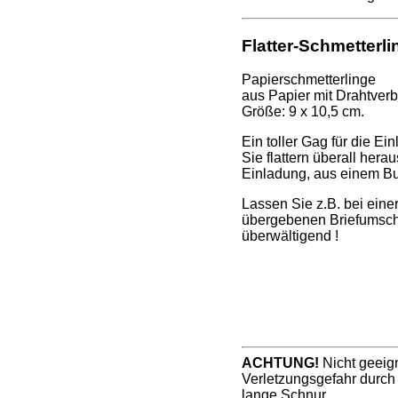
Flatter-Schmetterli
Papierschmetterlinge
aus Papier mit Drahtve
Größe: 9 x 10,5 cm.
Ein toller Gag für die Ei
Sie flattern überall hera
Einladung, aus einem B
Lassen Sie z.B. bei eine
übergebenen Briefumschla
überwältigend !
ACHTUNG!
Nicht geeign
Verletzungsgefahr durch
lange Schnur