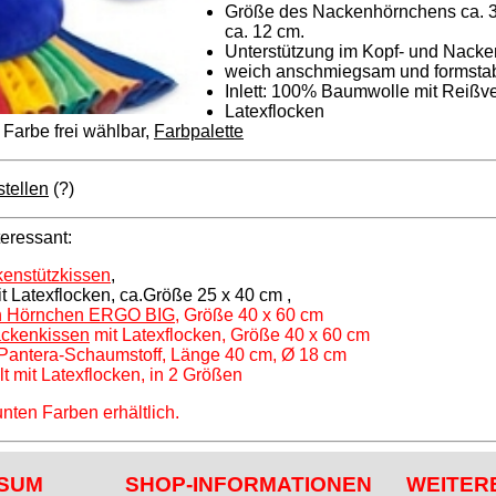
Größe des Nackenhörnchens ca. 3
ca. 12 cm.
Unterstützung im Kopf- und Nacke
weich anschmiegsam und formstab
Inlett: 100% Baumwolle mit Reißv
Latexflocken
 Farbe frei wählbar,
Farbpalette
tellen
(?)
teressant:
kenstützkissen
,
t Latexflocken, ca.Größe 25 x 40 cm ,
en Hörnchen ERGO BIG,
Größe 40 x 60 cm
ackenkissen
mit Latexflocken, Größe 40 x 60 cm
Pantera-Schaumstoff, Länge 40 cm, Ø 18 cm
lt mit Latexflocken, in 2 Größen
nten Farben erhältlich.
SUM
SHOP-INFORMATIONEN
WEITER