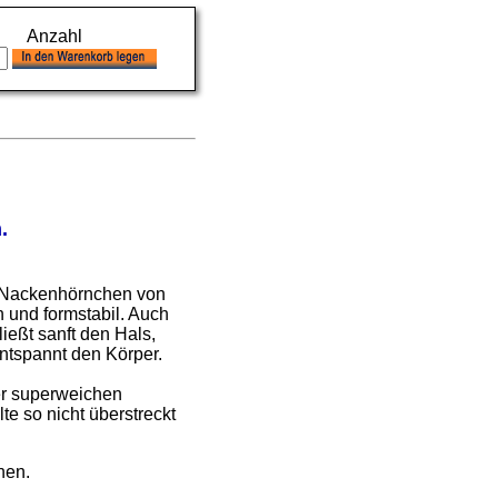
Anzahl
.
 Nackenhörnchen von
 und formstabil. Auch
ießt sanft den Hals,
ntspannt den Körper.
der superweichen
te so nicht überstreckt
hen.